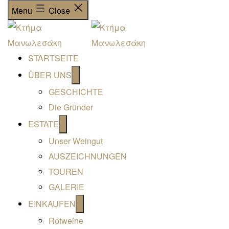
Menu
Close
STARTSEITE
Open
ÜBER UNS
menu
GESCHICHTE
Die Gründer
Open
ESTATE
menu
Unser Weingut
AUSZEICHNUNGEN
TOUREN
GALERIE
Open
EINKAUFEN
menu
Rotweine