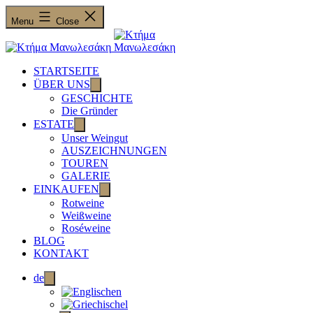
Menu
Close
STARTSEITE
ÜBER UNS
Open
menu
GESCHICHTE
Die Gründer
ESTATE
Open
menu
Unser Weingut
AUSZEICHNUNGEN
TOUREN
GALERIE
EINKAUFEN
Open
menu
Rotweine
Weißweine
Roséweine
BLOG
KONTAKT
de
Open
menu
en
el