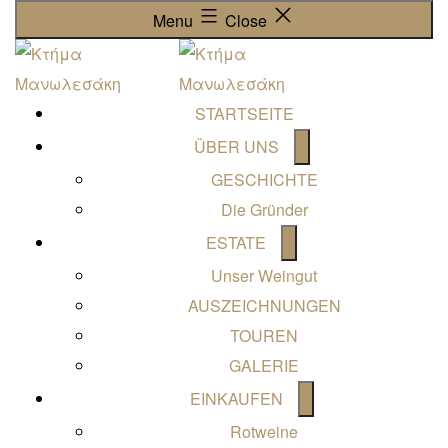
Menu
Close
STARTSEITE
Open
ÜBER UNS
menu
GESCHICHTE
Die Gründer
Open
ESTATE
menu
Unser Weingut
AUSZEICHNUNGEN
TOUREN
GALERIE
Open
EINKAUFEN
menu
Rotweine