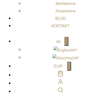
Weißweine
Roséweine
BLOG
KONTAKT
Open
de
menu
en
el
Open
EUR
menu