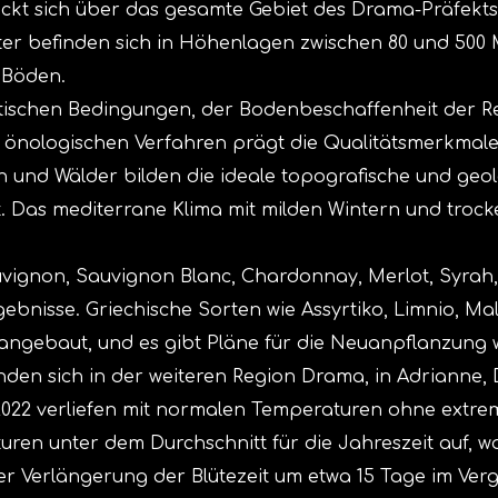
kt sich über das gesamte Gebiet des Drama-Präfekts
güter befinden sich in Höhenlagen zwischen 80 und 50
 Böden.
atischen Bedingungen, der Bodenbeschaffenheit der 
nologischen Verfahren prägt die Qualitätsmerkmale
en und Wälder bilden die ideale topografische und geo
t. Das mediterrane Klima mit milden Wintern und tro
uvignon, Sauvignon Blanc, Chardonnay, Merlot, Syrah
ebnisse. Griechische Sorten wie Assyrtiko, Limnio, Ma
angebaut, und es gibt Pläne für die Neuanpflanzung w
inden sich in der weiteren Region Drama, in Adrianne,
2022 verliefen mit normalen Temperaturen ohne extr
ren unter dem Durchschnitt für die Jahreszeit auf, 
r Verlängerung der Blütezeit um etwa 15 Tage im Verg